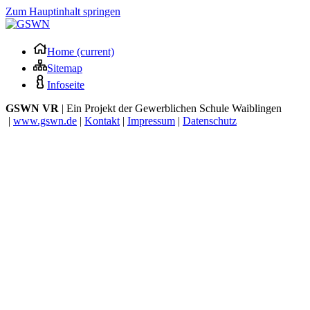
Zum Hauptinhalt springen
Home
(current)
Sitemap
Infoseite
GSWN VR
| Ein Projekt der Gewerblichen Schule Waiblingen
|
www.gswn.de
|
Kontakt
|
Impressum
|
Datenschutz